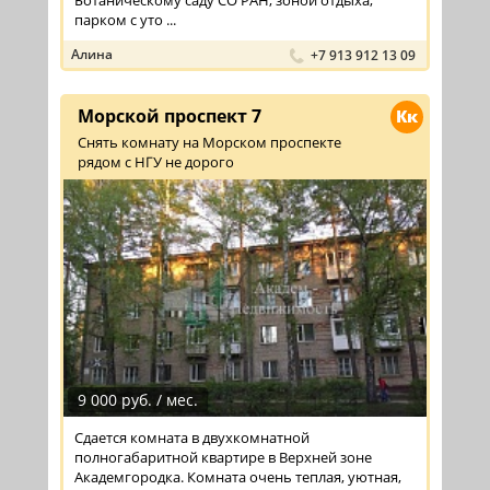
Ботаническому саду СО РАН, зоной отдыха,
парком с уто ...
Алина
+7 913 912 13 09
Морской проспект 7
Кк
Снять комнату на Морском проспекте
рядом с НГУ не дорого
9 000 руб. / мес.
Сдается комната в двухкомнатной
полногабаритной квартире в Верхней зоне
Академгородка. Комната очень теплая, уютная,