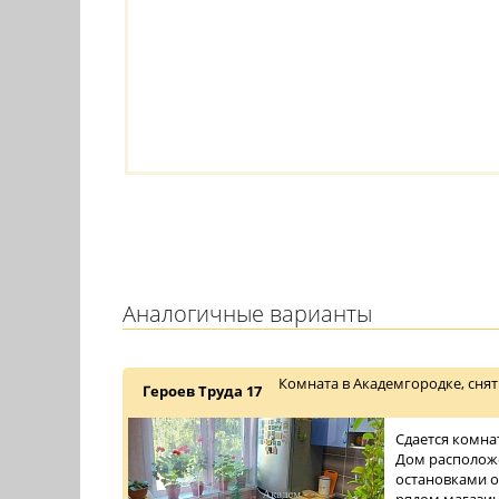
Аналогичные варианты
Комната в Академгородке, снят
Героев Труда 17
Сдается комна
Дом расположе
остановками о