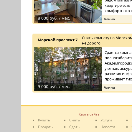
рядом магазин
квартире есть
комфортного п
8 000 руб. / мес.
Алина
Снять комнату на Морском
Морской проспект 7
не дорого
Сдается комна
полногабаритн
Академгородка
уютная, аккур
развитая инфр
проживает тихая
9 000 руб. / мес.
Алина
Карта сайта
Купить
Снять
Услуги
Продать
Сдать
Новости