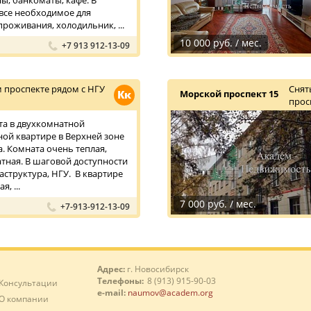
ы, банкоматы, кафе. В
 все необходимое для
роживания, холодильник, ...
10 000 руб. / мес.
+7 913 912-13-09
 проспекте рядом с НГУ
Снят
Кк
Морской проспект 15
прос
та в двухкомнатной
ой квартире в Верхней зоне
. Комната очень теплая,
атная. В шаговой доступности
аструктура, НГУ. В квартире
, ...
7 000 руб. / мес.
+7-913-912-13-09
Адрес:
г. Новосибирск
Телефоны:
8 (913) 915-90-03
Консультации
e-mail:
naumov@academ.org
О компании