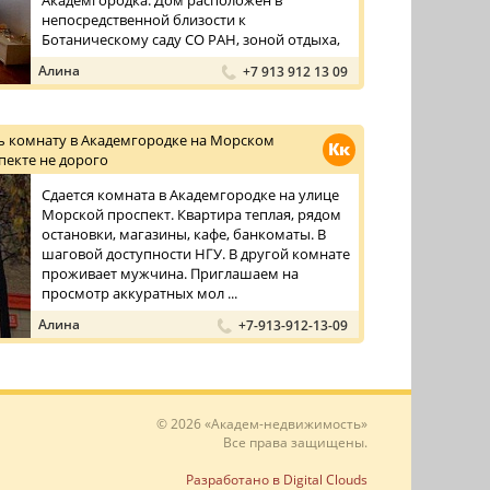
Академгородка. Дом расположен в
непосредственной близости к
Ботаническому саду СО РАН, зоной отдыха,
парком с уто ...
Алина
+7 913 912 13 09
ь комнату в Академгородке на Морском
Кк
пекте не дорого
Сдается комната в Академгородке на улице
Морской проспект. Квартира теплая, рядом
остановки, магазины, кафе, банкоматы. В
шаговой доступности НГУ. В другой комнате
проживает мужчина. Приглашаем на
просмотр аккуратных мол ...
Алина
+7-913-912-13-09
© 2026 «Академ-недвижимость»
Все права защищены.
Разработано в Digital Clouds