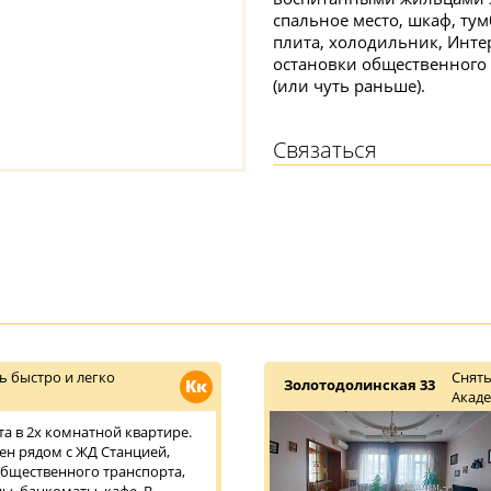
спальное место, шкаф, тум
плита, холодильник, Интер
остановки общественного т
(или чуть раньше).
Связаться
ь быстро и легко
Снять
Кк
Золотодолинская 33
Акад
та в 2х комнатной квартире.
н рядом с ЖД Станцией,
бщественного транспорта,