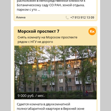
расположен в непосредственной близости к
Ботаническому саду СО РАН, зоной отдыха,
парком с уто ...
Алина
+7 913 912 13 09
Морской проспект 7
Кк
Снять комнату на Морском проспекте
рядом с НГУ не дорого
9 000 руб. / мес.
Сдается комната в двухкомнатной
полногабаритной квартире в Верхней зоне