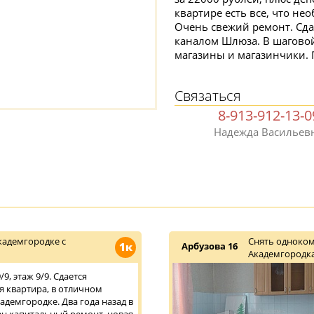
квартире есть все, что н
Очень свежий ремонт. Сда
каналом Шлюза. В шаговой 
магазины и магазинчики. 
Связаться
8-913-912-13-0
Надежда Васильев
кадемгородке с
Снять одноком
1к
Арбузова 16
Академгородка
9, этаж 9/9. Сдается
 квартира, в отличном
адемгородке. Два года назад в