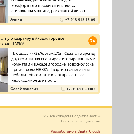
солнечная, уютная, есть все для
комфортного проживания: плита,
стиральная машина, раскладной диван.
Рядом с до ...
Алина
+7-913-912-13-09
натную квартиру в Академгородке
2к
около НВВКУ
Площадь 44/28/6, этаж 2/5п. Сдаётся в аренду
двухкомнатная квартира с изолированными
комнатами в Академгородке Новосибирска
прямо возле НВВКУ. Квартира сдаётся для
небольшой семьи. В квартире есть всё
необходимое для про ...
Олег Иванович
+7-913-915-9003
© 2026 «Академ-недвижимость»
Все права защищены.
Разработано в Digital Clouds