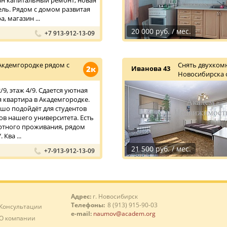
ан капитальный ремонт, новая
ель. Рядом с домом развитая
, магазин ...
20 000 руб. / мес.
+7 913-912-13-09
Акдемгородке рядом с
Снять двухком
2к
Иванова 43
Новосибирска 
9, этаж 4/9. Сдается уютная
 квартира в Академгородке.
шо подойдёт для студентов
ов нашего университета. Есть
ртного проживания, рядом
 Ква ...
21 500 руб. / мес.
+7-913-912-13-09
Адрес:
г. Новосибирск
Телефоны:
8 (913) 915-90-03
Консультации
e-mail:
naumov@academ.org
О компании