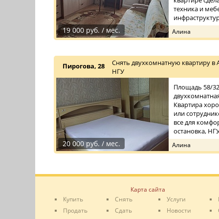
квартире сдел
техника и меб
инфраструктура
19 000 руб. / мес.
Алина
Снять двухкомнатную квартиру в 
Пирогова, 28
НГУ
Площадь 58/32/
двухкомнатная
Квартира хоро
или сотрудник
все для комфо
остановка, НГУ.
20 000 руб. / мес.
Алина
Карта сайта
Купить
Снять
Услуги
Продать
Сдать
Новости