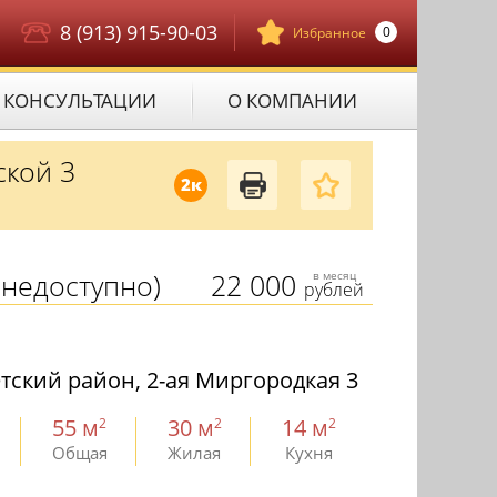
8 (913) 915-90-03
0
Избранное
КОНСУЛЬТАЦИИ
О КОМПАНИИ
ской 3
2к
недоступно)
22 000
в месяц
рублей
тский район, 2-ая Миргородкая 3
55 м
30 м
14 м
2
2
2
Общая
Жилая
Кухня