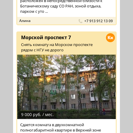
расположен в непосредственной близости к
Ботаническому саду СО РАН, зоной отдыха,
парком с уто ...
Алина
+7 913 912 13 09
Морской проспект 7
Кк
Снять комнату на Морском проспекте
рядом с НГУ не дорого
9 000 руб. / мес.
Сдается комната в двухкомнатной
полногабаритной квартире в Верхней зоне