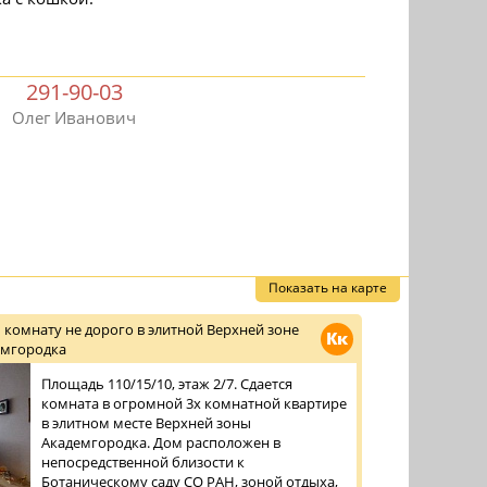
291-90-03
Олег Иванович
Показать на карте
 комнату не дорого в элитной Верхней зоне
Кк
емгородка
Площадь 110/15/10, этаж 2/7. Сдается
комната в огромной 3х комнатной квартире
в элитном месте Верхней зоны
Академгородка. Дом расположен в
непосредственной близости к
Ботаническому саду СО РАН, зоной отдыха,