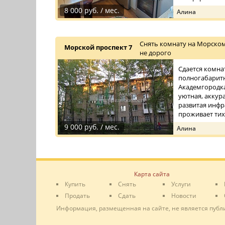
8 000 руб. / мес.
Алина
Снять комнату на Морском
Морской проспект 7
не дорого
Сдается комна
полногабаритн
Академгородка
уютная, аккур
развитая инфр
проживает тихая
9 000 руб. / мес.
Алина
Карта сайта
Купить
Снять
Услуги
Продать
Сдать
Новости
Информация, размещенная на сайте, не является публ