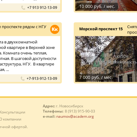
10 000 руб. / мес.
+7 913 912-13-09
 проспекте рядом с НГУ
Снят
Кк
Морской проспект 15
прос
та в двухкомнатной
ой квартире в Верхней зоне
. Комната очень теплая,
атная. В шаговой доступности
аструктура, НГУ. В квартире
, ...
7 000 руб. / мес.
+7-913-912-13-09
Адрес:
г. Новосибирск
Телефоны:
8 (913) 915-90-03
Консультации
e-mail:
naumov@academ.org
О компании
ичной офертой.