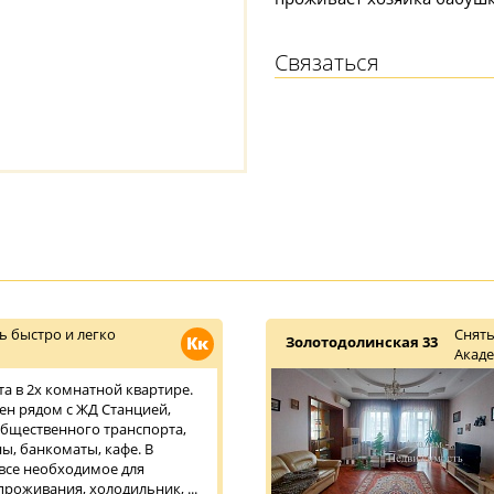
Связаться
ь быстро и легко
Снять
Кк
Золотодолинская 33
Акад
та в 2х комнатной квартире.
н рядом с ЖД Станцией,
бщественного транспорта,
ы, банкоматы, кафе. В
 все необходимое для
роживания, холодильник, ...