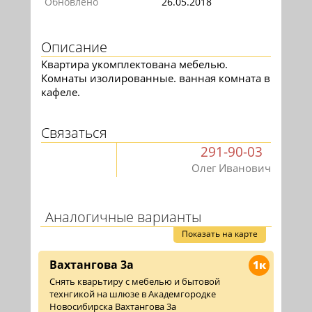
Обновлено
26.05.2018
Описание
Квартира укомплектована мебелью.
Комнаты изолированные. ванная комната в
кафеле.
Связаться
291-90-03
Олег Иванович
Аналогичные варианты
Показать на карте
Вахтангова 3а
1к
Снять кварьтиру с мебелью и бытовой
технгикой на шлюзе в Академгородке
Новосибирска Вахтангова 3а