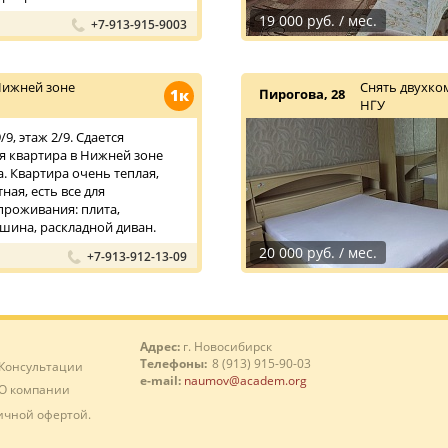
19 000 руб. / мес.
+7-913-915-9003
Нижней зоне
Снять двухко
1к
Пирогова, 28
НГУ
9, этаж 2/9. Сдается
 квартира в Нижней зоне
. Квартира очень теплая,
ная, есть все для
роживания: плита,
шина, раскладной диван.
20 000 руб. / мес.
+7-913-912-13-09
Адрес:
г. Новосибирск
Телефоны:
8 (913) 915-90-03
Консультации
e-mail:
naumov@academ.org
О компании
ичной офертой.