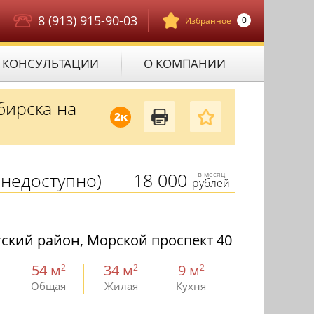
8 (913) 915-90-03
0
Избранное
КОНСУЛЬТАЦИИ
О КОМПАНИИ
бирска на
2к
недоступно)
18 000
в месяц
рублей
ский район, Морской проспект 40
54 м
34 м
9 м
2
2
2
Общая
Жилая
Кухня