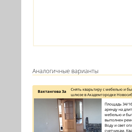
Аналогичные варианты
Снять кварьтиру с мебелью и бы
Вахтангова 3а
шлюзе в Академгородке Новосиб
Площадь 34/16/
аренду на дли
мебелью и быт
выполнен ремо
Воду и свет о
счетчикам. Ква