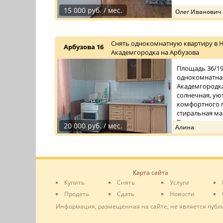
15 000 руб. / мес.
Олег Иванович
Снять однокомнатную квартиру в 
Арбузова 16
Академгородка на Арбузова
Площадь 36/19/
однокомнатная
Академгородка
солнечная, уют
комфортного п
стиральная ма
Рядом с до ...
20 000 руб. / мес.
Алина
Карта сайта
Купить
Снять
Услуги
Продать
Сдать
Новости
Информация, размещенная на сайте, не является публ