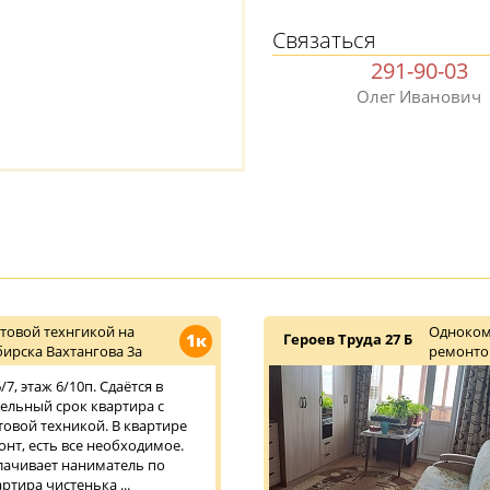
Связаться
291-90-03
Олег Иванович
товой технгикой на
Одноком
1к
Героев Труда 27 Б
ирска Вахтангова 3а
ремонт
7, этаж 6/10п. Сдаётся в
тельный срок квартира с
овой техникой. В квартире
нт, есть все необходимое.
плачивает наниматель по
ртира чистенька ...