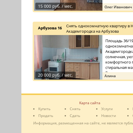
15 000 руб. / мес.
Олег Иванович
Снять однокомнатную квартиру в 
Арбузова 16
Академгородка на Арбузова
Площадь 36/19/
однокомнатная
Академгородка
солнечная, уют
комфортного п
стиральная ма
Рядом с до ...
20 000 руб. / мес.
Алина
Карта сайта
Купить
Снять
Услуги
Продать
Сдать
Новости
Информация, размещенная на сайте, не является публ