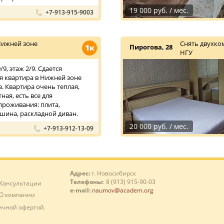
19 000 руб. / мес.
+7-913-915-9003
Нижней зоне
Снять двухко
1к
Пирогова, 28
НГУ
9, этаж 2/9. Сдается
 квартира в Нижней зоне
. Квартира очень теплая,
ная, есть все для
роживания: плита,
шина, раскладной диван.
20 000 руб. / мес.
+7-913-912-13-09
Адрес:
г. Новосибирск
Телефоны:
8 (913) 915-90-03
Консультации
e-mail:
naumov@academ.org
О компании
ичной офертой.