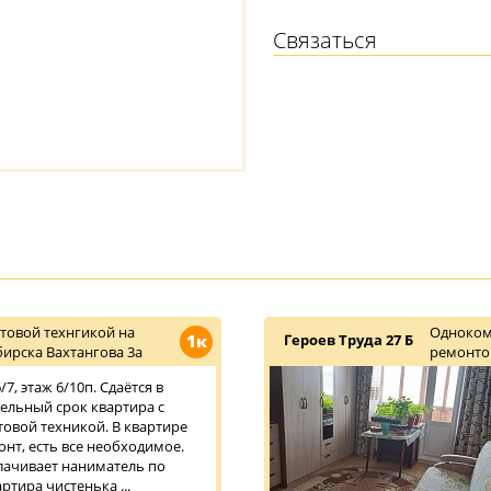
Связаться
товой технгикой на
Одноком
1к
Героев Труда 27 Б
ирска Вахтангова 3а
ремонт
7, этаж 6/10п. Сдаётся в
тельный срок квартира с
овой техникой. В квартире
нт, есть все необходимое.
плачивает наниматель по
ртира чистенька ...