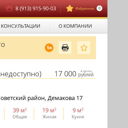
8 (913) 915-90-03
0
Избранное
КОНСУЛЬТАЦИИ
О КОМПАНИИ
го
1к
недоступно)
17 000
в месяц
рублей
оветский район, Демакова 17
39 м
19 м
9 м
2
2
2
Общая
Жилая
Кухня