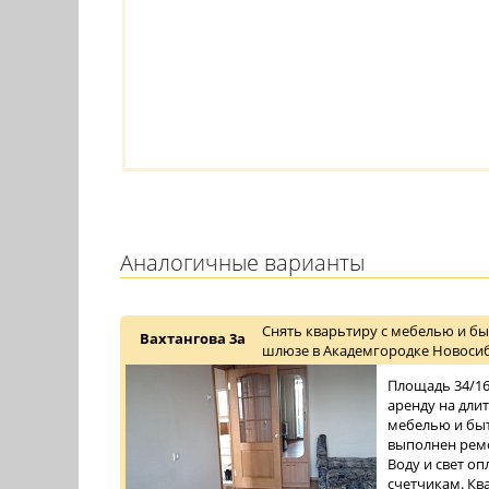
Аналогичные варианты
Снять кварьтиру с мебелью и бы
Вахтангова 3а
шлюзе в Академгородке Новосиб
Площадь 34/16/
аренду на дли
мебелью и быт
выполнен ремо
Воду и свет о
счетчикам. Ква