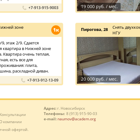
19 000 руб. / мес.
+7-913-915-9003
Нижней зоне
Снять двухко
1к
Пирогова, 28
НГУ
9, этаж 2/9. Сдается
 квартира в Нижней зоне
. Квартира очень теплая,
ная, есть все для
роживания: плита,
шина, раскладной диван.
20 000 руб. / мес.
+7-913-912-13-09
Адрес:
г. Новосибирск
Телефоны:
8 (913) 915-90-03
Консультации
e-mail:
naumov@academ.org
О компании
ичной офертой.