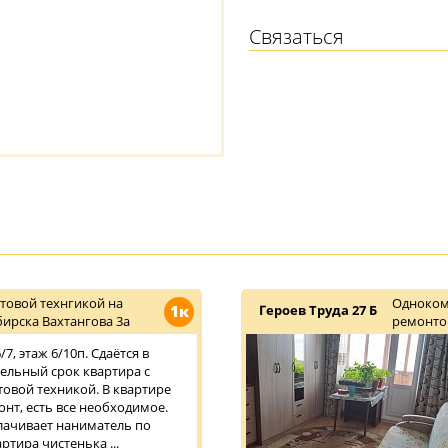
Связаться
товой технгикой на
Одноком
1к
Героев Труда 27 Б
ирска Вахтангова 3а
ремонт
7, этаж 6/10п. Сдаётся в
тельный срок квартира с
овой техникой. В квартире
нт, есть все необходимое.
плачивает наниматель по
ртира чистенька ...