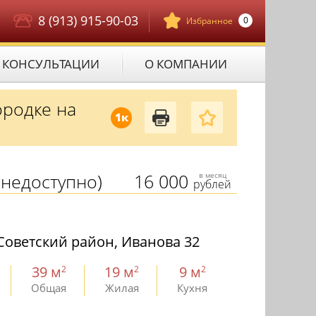
8 (913) 915-90-03
0
Избранное
КОНСУЛЬТАЦИИ
О КОМПАНИИ
ородке на
1к
недоступно)
16 000
в месяц
рублей
Советский район, Иванова 32
39 м
19 м
9 м
2
2
2
Общая
Жилая
Кухня