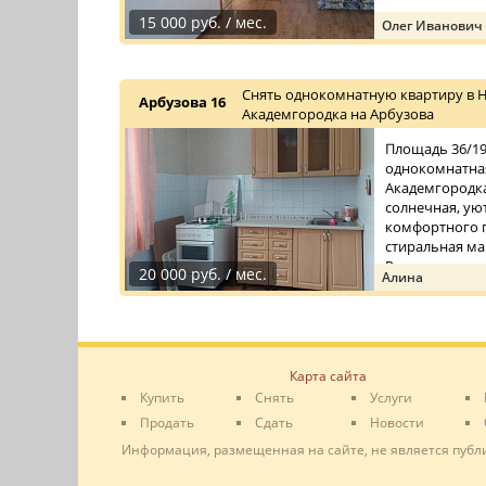
15 000 руб. / мес.
Олег Иванович
Снять однокомнатную квартиру в 
Арбузова 16
Академгородка на Арбузова
Площадь 36/19/
однокомнатная
Академгородка
солнечная, уют
комфортного п
стиральная ма
Рядом с до ...
20 000 руб. / мес.
Алина
Карта сайта
Купить
Снять
Услуги
Продать
Сдать
Новости
Информация, размещенная на сайте, не является публ