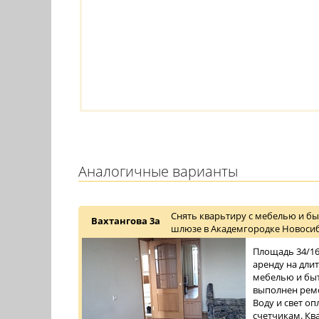
Аналогичные варианты
Снять кварьтиру с мебелью и бы
Вахтангова 3а
шлюзе в Академгородке Новосиб
Площадь 34/16/
аренду на дли
мебелью и быт
выполнен ремо
Воду и свет о
счетчикам. Ква