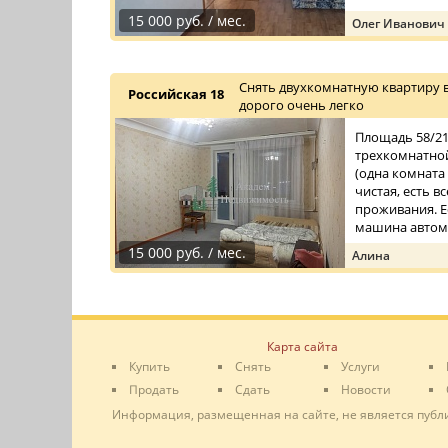
15 000 руб. / мес.
Олег Иванович
Снять двухкомнатную квартиру 
Российская 18
дорого очень легко
Площадь 58/21
трехкомнатной
(одна комната 
чистая, есть в
проживания. Е
машина автомат
15 000 руб. / мес.
Алина
Карта сайта
Купить
Снять
Услуги
Продать
Сдать
Новости
Информация, размещенная на сайте, не является публ