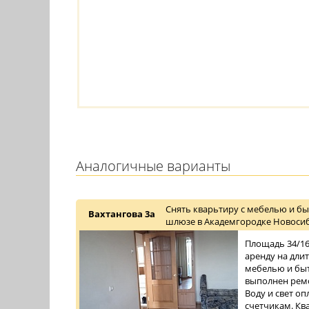
Аналогичные варианты
Снять кварьтиру с мебелью и бы
Вахтангова 3а
шлюзе в Академгородке Новосиб
Площадь 34/16/
аренду на дли
мебелью и быт
выполнен ремо
Воду и свет о
счетчикам. Ква