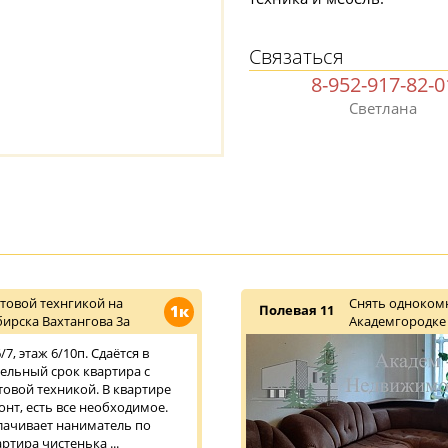
Связаться
8-952-917-82-0
Светлана
товой технгикой на
Снять однокомн
1к
Полевая 11
ирска Вахтангова 3а
Академгородке
7, этаж 6/10п. Сдаётся в
тельный срок квартира с
овой техникой. В квартире
нт, есть все необходимое.
плачивает наниматель по
ртира чистенька ...