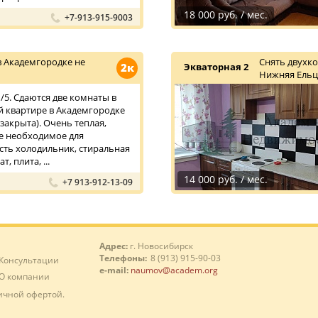
18 000 руб. / мес.
+7-913-915-9003
в Академгородке не
Снять двухк
2к
Экваторная 2
Нижняя Ельц
/5. Сдаются две комнаты в
 квартире в Академгородке
закрыта). Очень теплая,
се необходимое для
сть холодильник, стиральная
, плита, ...
14 000 руб. / мес.
+7 913-912-13-09
Адрес:
г. Новосибирск
Телефоны:
8 (913) 915-90-03
Консультации
e-mail:
naumov@academ.org
О компании
ичной офертой.