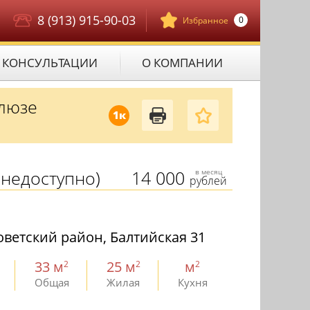
8 (913) 915-90-03
0
Избранное
КОНСУЛЬТАЦИИ
О КОМПАНИИ
шлюзе
1к
недоступно)
14 000
в месяц
рублей
ветский район, Балтийская 31
33 м
25 м
м
2
2
2
Общая
Жилая
Кухня