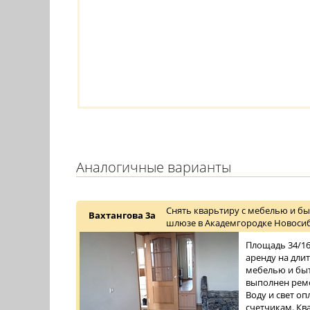
Аналогичные варианты
Снять кварьтиру с мебелью и бы
Вахтангова 3а
шлюзе в Академгородке Новосиб
Площадь 34/16/
аренду на дли
мебелью и быт
выполнен ремо
Воду и свет о
счетчикам. Ква