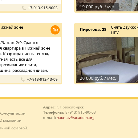
19 000 руб. / мес.
+7-913-915-9003
Нижней зоне
Снять двухко
1к
Пирогова, 28
НГУ
9, этаж 2/9. Сдается
 квартира в Нижней зоне
. Квартира очень теплая,
ная, есть все для
роживания: плита,
шина, раскладной диван.
20 000 руб. / мес.
+7-913-912-13-09
Адрес:
г. Новосибирск
Телефоны:
8 (913) 915-90-03
Консультации
e-mail:
naumov@academ.org
О компании
ичной офертой.