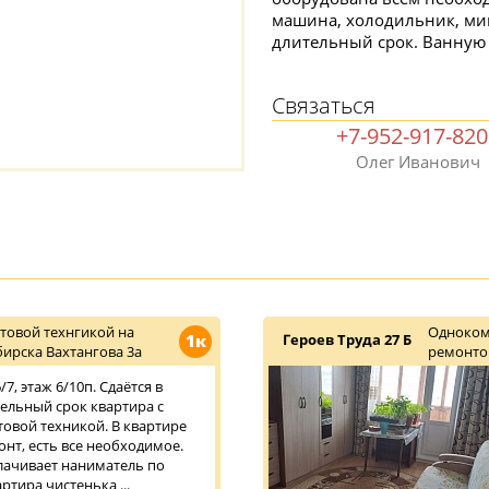
машина, холодильник, мик
длительный срок. Ванную
Связаться
+7-952-917-82
Олег Иванович
товой технгикой на
Одноком
1к
Героев Труда 27 Б
ирска Вахтангова 3а
ремонт
7, этаж 6/10п. Сдаётся в
тельный срок квартира с
овой техникой. В квартире
нт, есть все необходимое.
плачивает наниматель по
ртира чистенька ...