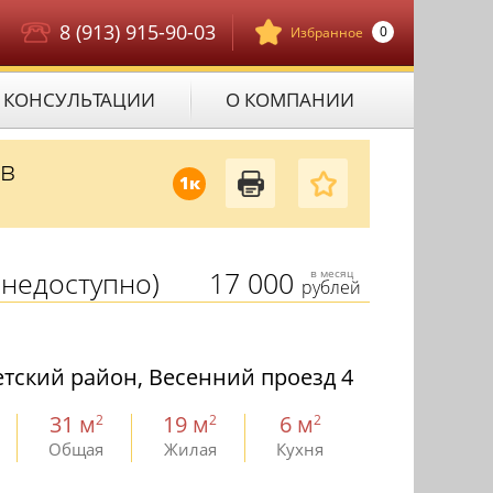
8 (913) 915-90-03
0
Избранное
КОНСУЛЬТАЦИИ
О КОМПАНИИ
 в
1к
недоступно)
17 000
в месяц
рублей
тский район, Весенний проезд 4
31 м
19 м
6 м
2
2
2
Общая
Жилая
Кухня