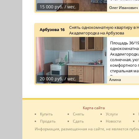
15 000 руб. / мес.
Олег Иванович
Снять однокомнатную квартиру в 
Арбузова 16
Академгородка на Арбузова
Площадь 36/19/
однокомнатная
Академгородка
солнечная, уют
комфортного п
стиральная ма
Рядом с до ...
20 000 руб. / мес.
Алина
Карта сайта
Купить
Снять
Услуги
Продать
Сдать
Новости
Информация, размещенная на сайте, не является публ