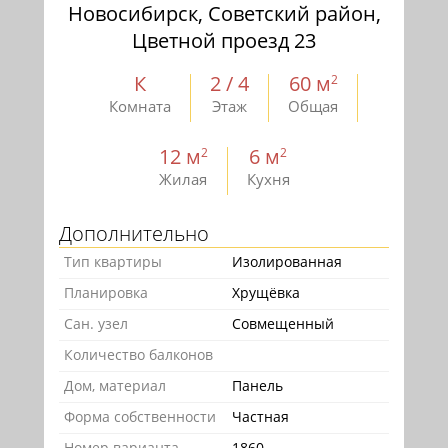
Новосибирск, Советский район,
Цветной проезд 23
К
2 / 4
60 м
2
Комната
Этаж
Общая
12 м
6 м
2
2
Жилая
Кухня
Дополнительно
Тип квартиры
Изолированная
Планировка
Хрущёвка
Сан. узел
Совмещенный
Количество балконов
Дом, материал
Панель
Форма собственности
Частная
Номер варианта
1860