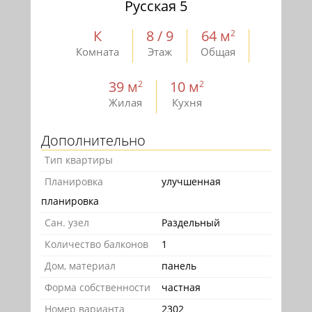
Русская 5
К
8 / 9
64 м
2
Комната
Этаж
Общая
39 м
10 м
2
2
Жилая
Кухня
Дополнительно
Тип квартиры
Планировка
улучшенная
планировка
Сан. узел
Раздельный
Количество балконов
1
Дом, материал
панель
Форма собственности
частная
Номер варианта
2302