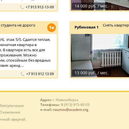
14 000 руб. / мес.
+7 913 912-13-09
студента не дорого
Снять квартир
1к
Рубиновая 1
6, этаж 5/5. Сдается теплая,
омнатная квартира в
 В квартире есть все для
проживания. Можно
хим, спокойным без вредных
вия: аренд ...
13 000 руб. / мес.
+7 913 912 13 09
Адрес:
г. Новосибирск
Телефоны:
8 (913) 915-90-03
Консультации
e-mail:
naumov@academ.org
О компании
ичной офертой.