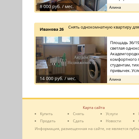
8 000 руб. / мес.
Алина
Снять однокомнатную квартиру для 
Иванова 26
Площадь 36/19/
светлая однок
Академгородке.
комфортного 
студентам, ти
привычек. Усло
14 000 руб. / мес.
Алина
Карта сайта
Купить
Снять
Услуги
Продать
Сдать
Новости
Информация, размещенная на сайте, не является публ