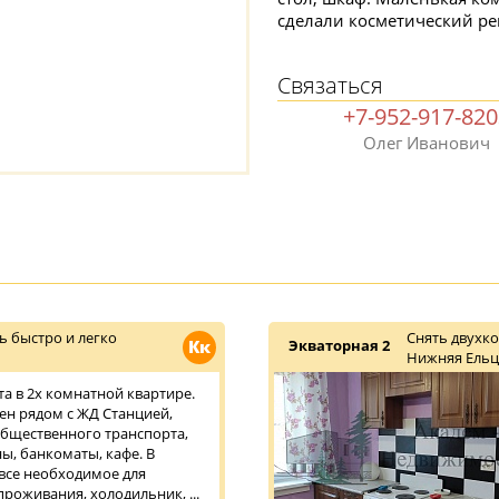
сделали косметический р
Связаться
+7-952-917-82
Олег Иванович
ь быстро и легко
Снять двухк
Кк
Экваторная 2
Нижняя Ельц
та в 2х комнатной квартире.
н рядом с ЖД Станцией,
бщественного транспорта,
ы, банкоматы, кафе. В
 все необходимое для
роживания, холодильник, ...