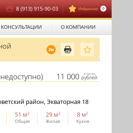
8 (913) 915-90-03
0
Избранное
КОНСУЛЬТАЦИИ
О КОМПАНИИ
ной
2к
недоступно)
11 000
в месяц
рублей
ветский район, Экваторная 18
51 м
29 м
8 м
2
2
2
Общая
Жилая
Кухня