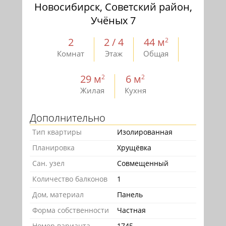
Новосибирск, Советский район,
Учёных 7
2
2 / 4
44 м
2
Комнат
Этаж
Общая
29 м
6 м
2
2
Жилая
Кухня
Дополнительно
Тип квартиры
Изолированная
Планировка
Хрущёвка
Сан. узел
Совмещенный
Количество балконов
1
Дом, материал
Панель
Форма собственности
Частная
Номер варианта
1745