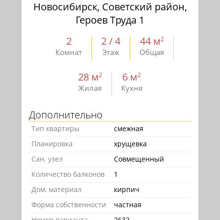
Новосибирск, Советский район,
Героев Труда 1
2
2 / 4
44 м
2
Комнат
Этаж
Общая
28 м
6 м
2
2
Жилая
Кухня
Дополнительно
Тип квартиры
смежная
Планировка
хрущевка
Сан. узел
Совмещенный
Количество балконов
1
Дом, материал
кирпич
Форма собственности
частная
Номер варианта
2632