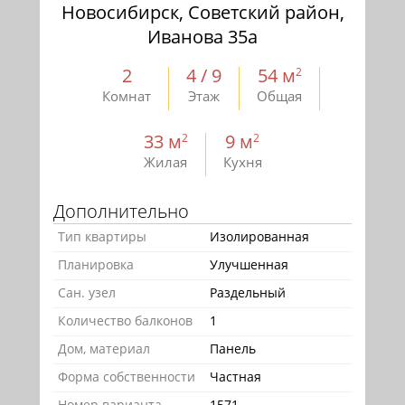
Новосибирск, Советский район,
Иванова 35а
2
4 / 9
54 м
2
Комнат
Этаж
Общая
33 м
9 м
2
2
Жилая
Кухня
Дополнительно
Тип квартиры
Изолированная
Планировка
Улучшенная
Сан. узел
Раздельный
Количество балконов
1
Дом, материал
Панель
Форма собственности
Частная
Номер варианта
1571