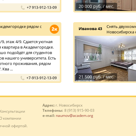
20 000 руб. / мес.
+7 913-912-13-09
Акдемгородке рядом с
Снять двухком
2к
Иванова 43
Новосибирска 
9, этаж 4/9. Сдается уютная
 квартира в Академгородке.
шо подойдёт для студентов
ов нашего университета. Есть
ртного проживания, рядом
 Ква ...
21 500 руб. / мес.
+7-913-912-13-09
Адрес:
г. Новосибирск
Телефоны:
8 (913) 915-90-03
Консультации
e-mail:
naumov@academ.org
О компании
ичной офертой.