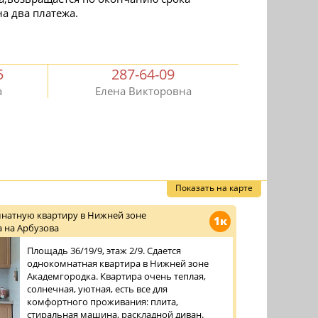
а два платежа.
5
287-64-09
а
Елена Викторовна
Показать на карте
натную квартиру в Нижней зоне
1к
 на Арбузова
Площадь 36/19/9, этаж 2/9. Сдается
однокомнатная квартира в Нижней зоне
Академгородка. Квартира очень теплая,
солнечная, уютная, есть все для
комфортного проживания: плита,
стиральная машина, раскладной диван.