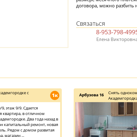
договора, можно разбить н
Связаться
8-953-798-499
Елена Викторовн
кадемгородке с
Снять одноком
1к
Арбузова 16
Академгородка
9, этаж 9/9. Сдается
 квартира, в отличном
адемгородке. Два года назад в
ан капитальный ремонт, новая
ель. Рядом с домом развитая
, магазин ...