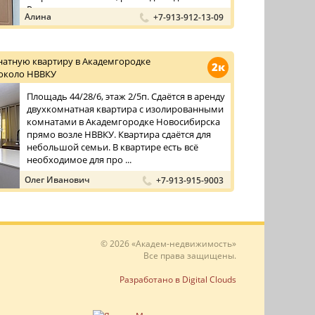
Рядом с до ...
Алина
+7-913-912-13-09
натную квартиру в Академгородке
2к
около НВВКУ
Площадь 44/28/6, этаж 2/5п. Сдаётся в аренду
двухкомнатная квартира с изолированными
комнатами в Академгородке Новосибирска
прямо возле НВВКУ. Квартира сдаётся для
небольшой семьи. В квартире есть всё
необходимое для про ...
Олег Иванович
+7-913-915-9003
© 2026 «Академ-недвижимость»
Все права защищены.
Разработано в Digital Clouds