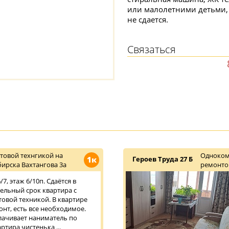
или малолетними детьми, 
не сдается.
Связаться
товой технгикой на
Одноком
1к
Героев Труда 27 Б
ирска Вахтангова 3а
ремонт
7, этаж 6/10п. Сдаётся в
тельный срок квартира с
овой техникой. В квартире
нт, есть все необходимое.
плачивает наниматель по
ртира чистенька ...