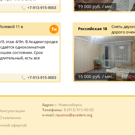
19 000 руб. / мес.
+7-913-915-9003
олевой 11 в
Снять двухк
1к
Российская 18
дорого очен
9, этаж 4/9п. В Академгородке
сдаётся однокомнатная
рошем состоянии. Срок
длительный, есть все
15 000 руб. / мес.
+7-913-915-9003
Адрес:
г. Новосибирск
Телефоны:
8 (913) 915-90-03
Консультации
e-mail:
naumov@academ.org
О компании
ичной офертой.