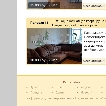
15 000 руб. / мес.
Олег Иванович
Снять однокомнатную квартиру на П
Полевая 11
Академгородке Новосибирска
Площадь 37/19/
Новосибирска 
квартира в хо
аренды жилья 
необходимое.
18 000 руб. / мес.
Олег Иванович
Карта сайта
Купить
Снять
Услуги
Продать
Сдать
Новости
Информация, размещенная на сайте, не является публ