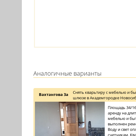
Аналогичные варианты
Снять кварьтиру с мебелью и бы
Вахтангова 3а
шлюзе в Академгородке Новосиб
Площадь 34/16/
аренду на дли
мебелью и быт
выполнен ремо
Воду и свет о
счетчикам. Ква