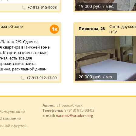
19 000 руб. / мес.
+7-913-915-9003
Нижней зоне
Снять двухко
1к
Пирогова, 28
НГУ
9, этаж 2/9. Сдается
 квартира в Нижней зоне
. Квартира очень теплая,
ная, есть все для
роживания: плита,
шина, раскладной диван.
20 000 руб. / мес.
+7-913-912-13-09
Адрес:
г. Новосибирск
Телефоны:
8 (913) 915-90-03
Консультации
e-mail:
naumov@academ.org
О компании
ичной офертой.