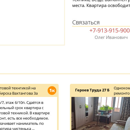
места. Квартира освободит
Связаться
+7-913-915-90
Олег Иванович
товой технгикой на
Одноком
1к
Героев Труда 27 Б
ирска Вахтангова 3а
ремонт
7, этаж 6/10п. Сдаётся в
тельный срок квартира с
овой техникой. В квартире
нт, есть все необходимое.
плачивает наниматель по
ртира чистенька ...