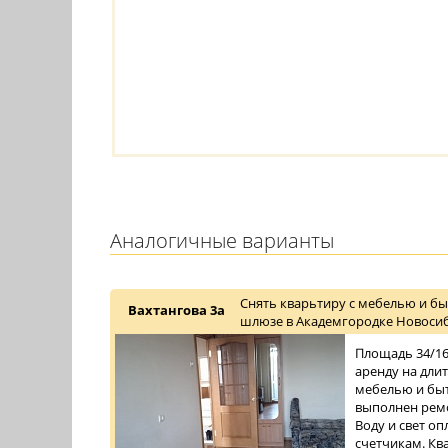
Аналогичные варианты
Снять кварьтиру с мебелью и бы
Вахтангова 3а
шлюзе в Академгородке Новосиб
Площадь 34/16/
аренду на дли
мебелью и быт
выполнен ремо
Воду и свет о
счетчикам. Ква