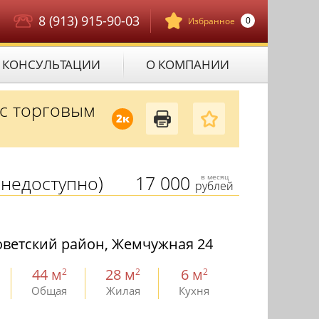
8 (913) 915-90-03
0
Избранное
КОНСУЛЬТАЦИИ
О КОМПАНИИ
 с торговым
2к
недоступно)
17 000
в месяц
рублей
оветский район, Жемчужная 24
44 м
28 м
6 м
2
2
2
Общая
Жилая
Кухня