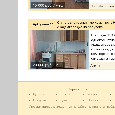
15 000 руб. / мес.
Олег Иванович
Снять однокомнатную квартиру в 
Арбузова 16
Академгородка на Арбузова
Площадь 36/19/
однокомнатная
Академгородка
солнечная, уют
комфортного п
стиральная ма
Рядом с до ...
20 000 руб. / мес.
Алина
Карта сайта
Купить
Снять
Услуги
Продать
Сдать
Новости
Информация, размещенная на сайте, не является публ