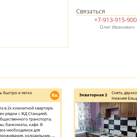
Связаться
+7-913-915-90
Олег Иванович
ь быстро и легко
Снять двухк
Кк
Экваторная 2
Нижняя Ельц
та в 2х комнатной квартире.
н рядом с ЖД Станцией,
бщественного транспорта,
ы, банкоматы, кафе. В
 все необходимое для
роживания, холодильник, ...