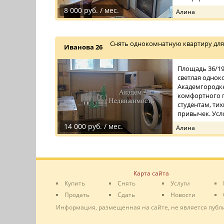
8 000 руб. / мес.
Алина
Снять однокомнатную квартиру для 
Иванова 26
Площадь 36/19/
светлая однок
Академгородке.
комфортного 
студентам, ти
привычек. Усло
14 000 руб. / мес.
Алина
Карта сайта
Купить
Снять
Услуги
Продать
Сдать
Новости
Информация, размещенная на сайте, не является публ