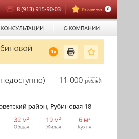
8 (913) 915-90-03
0
Избранное
КОНСУЛЬТАЦИИ
О КОМПАНИИ
убиновой
1к
недоступно)
11 000
в месяц
рублей
оветский район, Рубиновая 18
32 м
19 м
6 м
2
2
2
Общая
Жилая
Кухня