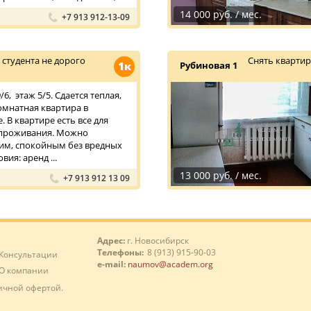
14 000 руб. / мес.
+7 913 912-13-09
студента не дорого
Снять квартир
1к
Рубиновая 1
6, этаж 5/5. Сдается теплая,
омнатная квартира в
 В квартире есть все для
проживания. Можно
хим, спокойным без вредных
вия: аренд ...
13 000 руб. / мес.
+7 913 912 13 09
Адрес:
г. Новосибирск
Телефоны:
8 (913) 915-90-03
Консультации
e-mail:
naumov@academ.org
О компании
ичной офертой.