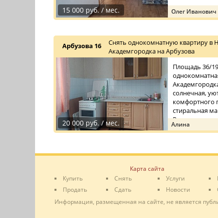
15 000 руб. / мес.
Олег Иванович
Снять однокомнатную квартиру в 
Арбузова 16
Академгородка на Арбузова
Площадь 36/19/
однокомнатная
Академгородка
солнечная, уют
комфортного п
стиральная ма
Рядом с до ...
20 000 руб. / мес.
Алина
Карта сайта
Купить
Снять
Услуги
Продать
Сдать
Новости
Информация, размещенная на сайте, не является публ