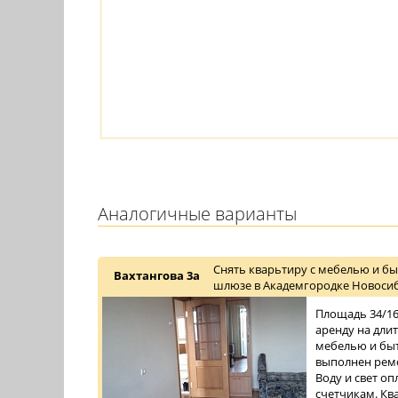
Аналогичные варианты
Снять кварьтиру с мебелью и бы
Вахтангова 3а
шлюзе в Академгородке Новосиб
Площадь 34/16/
аренду на дли
мебелью и быт
выполнен ремо
Воду и свет о
счетчикам. Ква