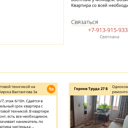
Квартира со всей необход
Связаться
+7-913-915-93
Светлана
товой технгикой на
Одноком
1к
Героев Труда 27 Б
ирска Вахтангова 3а
ремонт
7, этаж 6/10п. Сдаётся в
тельный срок квартира с
овой техникой. В квартире
нт, есть все необходимое.
плачивает наниматель по
ртира чистенька ...