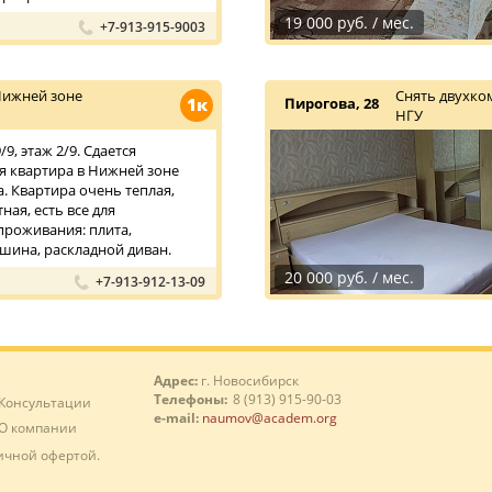
19 000 руб. / мес.
+7-913-915-9003
Нижней зоне
Снять двухко
1к
Пирогова, 28
НГУ
9, этаж 2/9. Сдается
 квартира в Нижней зоне
. Квартира очень теплая,
ная, есть все для
роживания: плита,
шина, раскладной диван.
20 000 руб. / мес.
+7-913-912-13-09
Адрес:
г. Новосибирск
Телефоны:
8 (913) 915-90-03
Консультации
e-mail:
naumov@academ.org
О компании
ичной офертой.