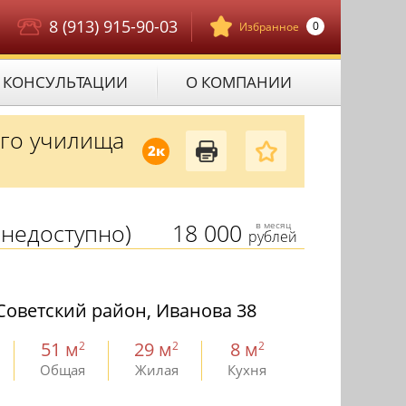
8 (913) 915-90-03
0
Избранное
КОНСУЛЬТАЦИИ
О КОМПАНИИ
ого училища
2к
недоступно)
18 000
в месяц
рублей
Советский район, Иванова 38
51 м
29 м
8 м
2
2
2
Общая
Жилая
Кухня