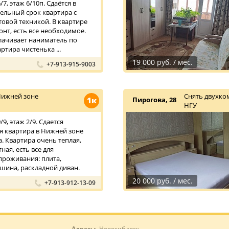
7, этаж 6/10п. Сдаётся в
тельный срок квартира с
овой техникой. В квартире
нт, есть все необходимое.
плачивает наниматель по
ртира чистенька ...
19 000 руб. / мес.
+7-913-915-9003
Нижней зоне
Снять двухко
1к
Пирогова, 28
НГУ
9, этаж 2/9. Сдается
 квартира в Нижней зоне
. Квартира очень теплая,
ная, есть все для
роживания: плита,
шина, раскладной диван.
20 000 руб. / мес.
+7-913-912-13-09
Адрес:
г. Новосибирск