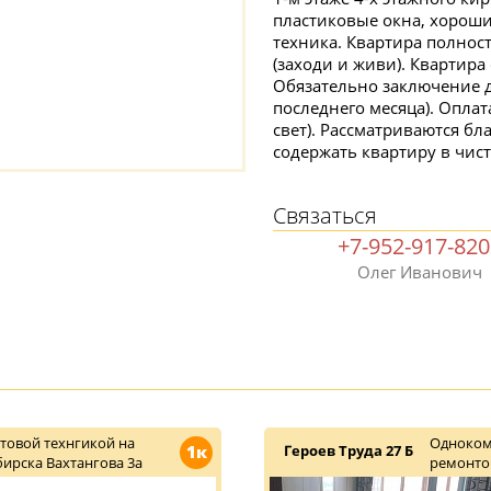
пластиковые окна, хороши
техника. Квартира полнос
(заходи и живи). Квартира
Обязательно заключение д
последнего месяца). Оплат
свет). Рассматриваются б
содержать квартиру в чист
Связаться
+7-952-917-82
Олег Иванович
товой технгикой на
Одноком
1к
Героев Труда 27 Б
ирска Вахтангова 3а
ремонт