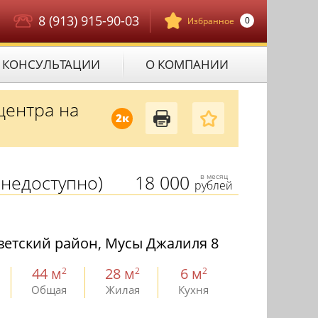
8 (913) 915-90-03
0
Избранное
КОНСУЛЬТАЦИИ
О КОМПАНИИ
центра на
2к
недоступно)
18 000
в месяц
рублей
ветский район, Мусы Джалиля 8
44 м
28 м
6 м
2
2
2
Общая
Жилая
Кухня