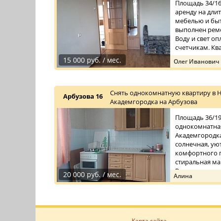
Площадь 34/16/
аренду на дли
мебелью и быт
выполнен ремо
Воду и свет о
счетчикам. Ква
15 000 руб. / мес.
Олег Иванович
Снять однокомнатную квартиру в 
Арбузова 16
Академгородка на Арбузова
Площадь 36/19/
однокомнатная
Академгородка
солнечная, уют
комфортного п
стиральная ма
Рядом с до ...
20 000 руб. / мес.
Алина
Карта сайта